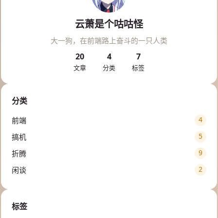
云萧是个咕咕怪
大一狗，在前端路上奋斗的一只人类
20
4
7
文章
分类
标签
分类
4
前端
5
搞机
9
折腾
2
闲谈
标签